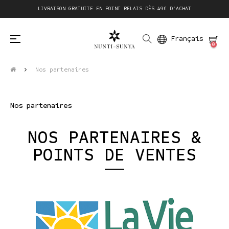
LIVRAISON GRATUITE EN POINT RELAIS DÈS 49€ D'ACHAT
Basculer
☰
Français
0
la
navigation
Nos partenaires
Nos partenaires
NOS PARTENAIRES &
POINTS DE VENTES