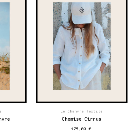
e
Le Chanvre Textile
nvre
Chemise Cirrus
175,00 €