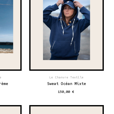
e
Le Chanvre Textile
rème
Sweat Océan Mixte
150,00 €