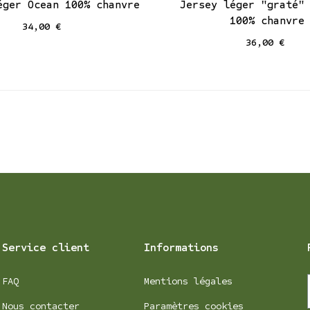
éger Ocean 100% chanvre
Jersey léger "graté"
100% chanvre
34,00 €
36,00 €
Service client
Informations
FAQ
Mentions légales
Nous contacter
Paramètres cookies